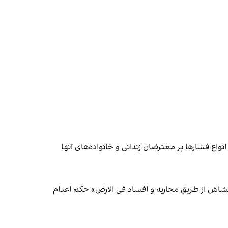
ع فشارها بر معترضان زندانی و خانواده‌های آنها
 جوان ۲۰ ساله به نام کامبیز خروت به اتهام «اغتشاش از طریق محاربه و افساد فی الارض» حکم اعدام