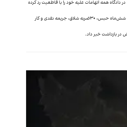
 دادگاه همه اتهامات علیه خود را با قاطعیت رد کرده
پایگاه خبری هرانا نیز گزارش داد داود کابالی،‌ از معترضان بازداشت‌شده در ارومیه، از سوی دادگاه انقلاب مجموعه به پنج سال و شش‌ماه حبس، ۳۰ضربه شلاق، جریمه نقدی و کار
 در بازداشت خبر داد.