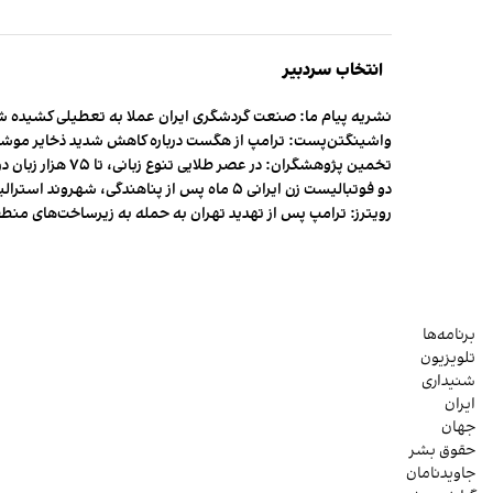
انتخاب سردبیر
نشریه پیام ما: صنعت گردشگری ایران عملا به تعطیلی کشیده 
واشینگتن‌پست: ترامپ از هگست درباره کاهش شدید ذخایر مو
تخمین پژوهشگران: در عصر طلایی تنوع زبانی، تا ۷۵ هزار زبان در جهان وجود داشت
دو فوتبالیست زن ایرانی ۵ ماه پس از پناهندگی، شهروند استرالیا شدند
رویترز: ترامپ پس از تهدید تهران به حمله به زیرساخت‌های منط
برنامه‌ها
تلویزیون
شنیداری
ایران
جهان
حقوق بشر
جاویدنامان