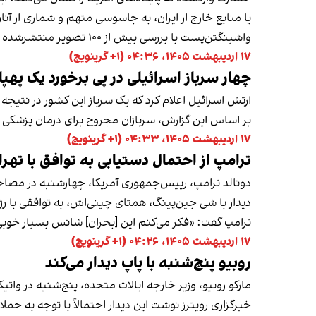
یا منابع خارج از ایران، به جاسوسی متهم و شماری از آنان 
واشینگتن‌پست با بررسی بیش از ۱۰۰ تصویر منتشرشده و تطبیق آنها با داده‌های مستقل، خسارات در ۱۵ پایگاه نظامی را تایید کرده است. متن گزارش را
۱۷ اردیبهشت ۱۴۰۵، ۰۴:۳۶ (‎+۱ گرینویچ)
چهار سرباز اسرائیلی در پی برخورد یک پهپ
ارتش اسرائیل اعلام کرد که یک سرباز این کشور در نتی
بر اساس این گزارش، سربازان مجروح برای درمان پزشکی 
۱۷ اردیبهشت ۱۴۰۵، ۰۴:۳۳ (‎+۱ گرینویچ)
ترامپ از احتمال دستیابی به توافق با ت
دونالد ترامپ، رییس‌جمهوری آمریکا، چهارشنبه در مصاحبه
دیدار با شی جین‌پینگ، همتای چینی‌اش، به توافقی با رژ
ترامپ گفت: «فکر می‌کنم این [بحران] شانس بسیار خوبی برای
۱۷ اردیبهشت ۱۴۰۵، ۰۴:۲۶ (‎+۱ گرینویچ)
روبیو پنج‌شنبه با پاپ دیدار می‌کند
مارکو روبیو، وزیر خارجه ایالات متحده، پنج‌شنبه در واتیکا
خبرگزاری رویترز نوشت این دیدار احتمالاً با توجه به حمل