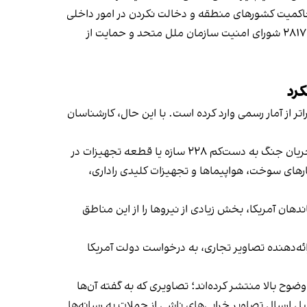
ه حاکمیت کشورهای منطقه و دخالت نکردن در امور داخلی
آنها، تثبیت اصول حسن همجواری، توقف هرگونه خصومت، تضمین آزادی و امنیت دریانوردی در تنگه هرمز مطابق با قطعنامه ۲۸۱۷ شورای امنیت سازمان ملل متحد و حمایت از
کرد
 از آمار رسمی وارد کرده است. با این حال، کارشناسان
واشینگتن‌پست چهارشنبه ۱۶ اردیبهشت گزارش داد که بر اساس تحلیل تصاویر ماهواره‌ای، حملات هوایی جمهوری اسلامی در جریان جنگ به دست‌کم ۲۲۸ سازه یا قطعه تجهیزات در
نبارهای سوخت، هواپیماها و تجهیزات کلیدی راداری،
دهان آمریکا، بخش زیادی از نیروها را از این مناطق
ئه‌دهنده تصاویر تجاری، به درخواست دولت آمریکا
ضوح بالا منتشر کرده‌اند؛ تصاویری که به گفته آن‌ها
ل ارسال تصاویر خرابی‌های ناشی از حملات به رسانه‌ها