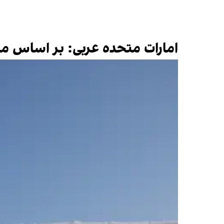
امارات متحده عربی: بر اساس ماده ۵۱ منشور سازمان ملل از خود دفاع 