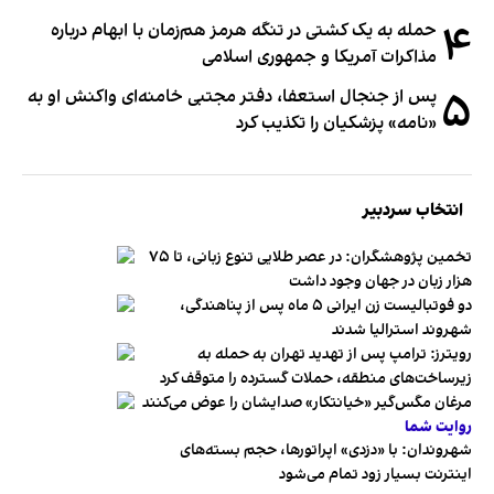
۴
حمله به یک کشتی در تنگه هرمز هم‌زمان با ابهام درباره
مذاکرات آمریکا و جمهوری اسلامی
۵
پس از جنجال استعفا، دفتر مجتبی خامنه‌ای واکنش او به
«نامه» پزشکیان را تکذیب کرد
انتخاب سردبیر
تخمین پژوهشگران: در عصر طلایی تنوع زبانی، تا ۷۵
هزار زبان در جهان وجود داشت
دو فوتبالیست زن ایرانی ۵ ماه پس از پناهندگی،
شهروند استرالیا شدند
رویترز: ترامپ پس از تهدید تهران به حمله به
زیرساخت‌های منطقه، حملات گسترده را متوقف کرد
مرغان مگس‌گیر «خیانتکار» صدایشان را عوض می‌کنند
روایت شما
شهروندان:‌ با «دزدی» اپراتورها، حجم بسته‌های
اینترنت بسیار زود تمام می‌شود