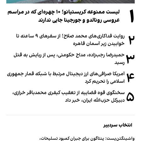
۱
لیست ممنوعه کریستیانو؛ ۱۰ چهره‌ای که در مراسم
عروسی رونالدو و جورجینا جایی ندارند
۲
روایت فداکاری‌های محمد صلاح؛ از سفرهای ۹ ساعته تا
خوابیدن زیر آسمان قاهره
۳
حمیدرضا رجب‌زاده، مداح حکومتی، پس از ربایش به قتل
رسید
۴
آمریکا صرافی‌های ارز دیجیتال مرتبط با شبکه قمار جمهوری
اسلامی را تحریم کرد
۵
سخنگوی قوه قضاییه از تعقیب کیفری محمدباقر خرازی،
دبیر‌کل حزب‌الله ایران، خبر داد
انتخاب سردبیر
واشینگتن‌پست: پنتاگون برای جبران کمبود تسلیحات،