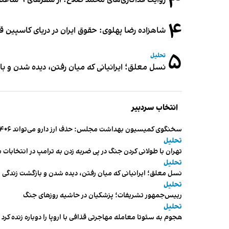
۳
روایت فداکاری‌های محمد صلاح؛ از سفرهای ۹ ساعته تا خوابیدن زیر آسمان قاهره
۴
شاهزاده رضا پهلوی: حقوق ایران در دریای کاسپین 
۵
تحلیل
نسل معلق؛ ایرانیانی که میان رفتن، دیده شدن و با
انتخاب سردبیر
سخنگوی کمیسیون بهداشت مجلس: حذف ارز دارو می‌تواند ۱۴۰۶ را به «سال کشتار بیماران» تبدیل کند
تحلیل
تهران با طولانی کردن جنگ در پی ضربه زدن به ترامپ در انتخابات 
تحلیل
نسل معلق؛ ایرانیانی که میان رفتن، دیده شدن و بازگشت زندگی م
تحلیل
رییس‌جمهور تشریفات؛ پزشکیان در حاشیه روزهای جنگ
تحلیل
هجوم به سئوتا معامله مهاجرتی قذافی با اروپا را دوباره زنده کرد