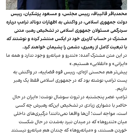
محمدباقر قالیباف، رییس مجلس، و مسعود پزشکیان، رییس
دولت جمهوری اسلامی، در واکنش به اظهارات دونالد ترامپ درباره
سردرگمی مسئولان جمهوری اسلامی در تشخیص رهبر، متنی
مشترک در حساب کاربری خود در ایکس منتشر کرده و نوشتند که
با تبعیت کامل از رهبری، دشمن را پشیمان خواهند کرد.
در این متن مشترک آمده: «تندرو و میانه‌رو وجود ندارد و همه ما
«ایرانی» و «انقلابی» هستیم.»
پیش‌تر هم محسنی اژه‌ای، رییس قوه قضاییه، در واکنش به
پست ترامپ نوشته بود که در جمهوری اسلامی فقط یک رهبر
داریم.
ترامپ عصر پنجشنبه در تروث سوشال نوشت: «ایران در حال
حاضر با دشواری زیادی در تشخیص این‌که رهبرش چه کسی
است، مواجه است؛ آن‌ها واقعا نمی‌دانند! درگیری‌های داخلی
میان «تندروها» که در میدان نبرد به‌شدت در حال شکست
خوردن هستند، و «میانه‌روها» که چندان هم میانه‌رو نیستند