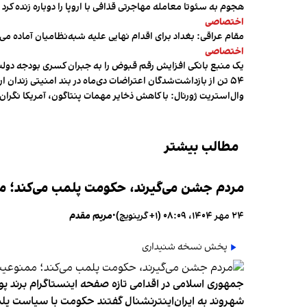
هجوم به سئوتا معامله مهاجرتی قذافی با اروپا را دوباره زنده کرد
اختصاصی
مقام عراقی: بغداد برای اقدام نهایی علیه شبه‌نظامیان آماده می
اختصاصی
یک منبع بانکی افزایش رقم قبوض را به جبران کسری بودجه دول
۵۴ تن از بازداشت‌شدگان اعتراضات دی‌ماه در بند امنیتی زندان اردبیل به سر می‌برند
وال‌استریت ژورنال: با کاهش ذخایر مهمات پنتاگون، آمریکا نگرا
مطالب بیشتر
مردم جشن می‌گیرند، حکومت پلمب می‌کند؛ ممن
۲۴ مهر ۱۴۰۴، ۰۸:۰۹ (‎+۱ گرینویچ)
•
مریم مقدم
پخش نسخه شنیداری
جمهوری اسلامی در اقدامی تازه صفحه اینستاگرام برند پو
شهروند به ایران‌اینترنشنال گفتند حکومت با سیاست پلم