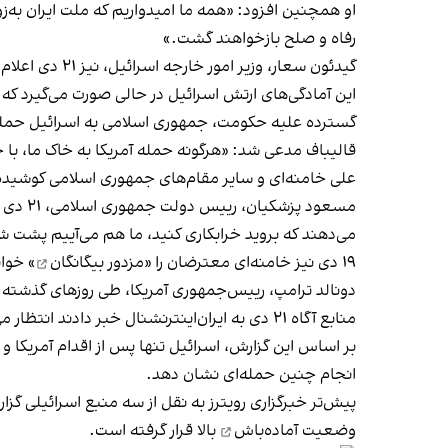
او همچنین افزود: «همه ما امیدواریم که ملت ایران به‌زود
رفاه و صلح بازخواهند گشت.»
گیدئون سعار، وزیر امور خارجه اسرائیل، نیز ۲۱ دی اعلام کرد این کشور از «مبارزه مردم ایران برای آزادی» حمایت می‌کند و برای آن‌ها آرزوی موفقیت دارد.
این آمادگی‌های ارتش اسرائیل در حالی صورت می‌گیرد ک
گسترده علیه حکومت، جمهوری اسلامی به اسرائیل حمله
قالیباف مدعی شد: «هرگونه حمله آمریکا به خاک ما، با ح
علی خامنه‌ای و سایر مقام‌های جمهوری اسلامی کوشیده‌ان
مسعود 
می‌دهند که بروید خرابکاری کنید، ما هم می‌آییم پشت ش
۱۹ دی نیز خامنه‌ای معترضان را «
مزدور بیگانگان
» خوان
دونالد ترامپ، رییس‌جمهوری آمریکا، طی روزهای گذشته با
منابع آگاه ۲۱ دی به ایران‌اینترنشنال خبر دادند انتظار می‌رود آمریکا «
بر اساس این گزارش، اسرائیل تنها پس از اقدام آمریکا 
انجام چنین حمله‌ای نشان دهد.
پیش‌تر خبرگزاری رویترز به نقل از سه منبع اسرائیلی گزا
وضعیت
آماده‌باش
بالا قرار گرفته است.