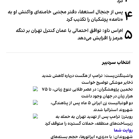
کرد
۴
پس از جنجال استعفا، دفتر مجتبی خامنه‌ای واکنش او به
«نامه» پزشکیان را تکذیب کرد
۵
ام‌اس ناو: توافق احتمالی با عمان کنترل تهران بر تنگه
هرمز را افزایش می‌دهد
انتخاب سردبیر
واشینگتن‌پست: ترامپ از هگست درباره کاهش شدید
ذخایر موشکی توضیح خواست
تخمین پژوهشگران: در عصر طلایی تنوع زبانی، تا ۷۵
هزار زبان در جهان وجود داشت
دو فوتبالیست زن ایرانی ۵ ماه پس از پناهندگی،
شهروند استرالیا شدند
رویترز: ترامپ پس از تهدید تهران به حمله به
زیرساخت‌های منطقه، حملات گسترده را متوقف کرد
روایت شما
شهروندان:‌ با «دزدی» اپراتورها، حجم بسته‌های