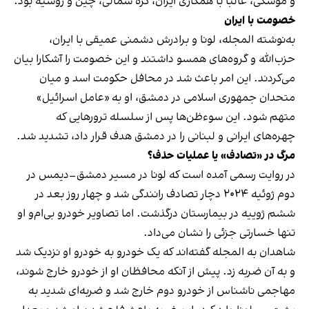
و موشکی، غالبا با همکاری ایران، کره شمالی، چین و روسیه بود.
خصومت با ایران
به‌نوشته المجله، لونا و برادرش دشمنی عمیقی با ایران،
حزب‌الله و گروه‌های همسو داشتند و این خصومت را آشکارا بیان
می‌کردند. این امر باعث شد در محافل حکومت اسد و میان
متحدان جمهوری اسلامی در دمشق، او به «عامل اسرائیل»
متهم شود. این سوءظن‌ها پس از سلسله ترورهایی که
چهره‌های ایرانی و لبنانی را در دمشق هدف قرار داد، تشدید شد.
مرگ در «تصادف» یا عملیات حذف؟
در روایت رسمی آمده است که لونا در مسیر دمشق–دیمس در
دوم ژوئیه ۲۰۲۴ دچار تصادف رانندگی شد و چهار روز بعد در
ششم ژوییه در بیمارستان درگذشت. اما تصاویر خودرو بی‌ام‌و او
تنها خسارتی جزئی را نشان می‌داد.
شاهدان به المجله گفته‌اند که یک خودرو به خودرو او نزدیک شد
و به آن ضربه زد. پیش از آنکه محافظان او از خودرو خارج شوند،
مهاجمی ناشناس از خودرو دوم خارج شد و ضربه‌ای شدید به