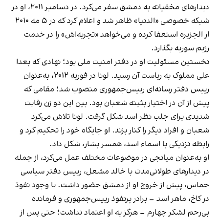
دیدارهای مخفیانه به دمشق سفر می‌کرد. در دسامبر ۲۰۱۱، او در
شبکه خصوصی «الدنیا» ظاهر شد و اعلام کرد که در ۵ مه ۲۰۱۰
از الجزیره استعفا کرده و می‌خواهد «تجربه‌اش» را در خدمت
رژیم سوریه بگذارد.
نخستین مسئولیت او در دفتر امنیت ملی بود؛ نهادی که بعدا
علی مملوک به ریاست آن رسید. لونا در فوریه ۲۰۱۲، به‌عنوان
رییس دفتر رسانه‌ای رییس‌جمهوری منصوب شد؛ مقامی که
پیش از آن در اختیار بثینه شعبان بود. بین این دو زن رقابت
شدیدی برای جلب نظر اسد شکل گرفت. لونا تلاش می‌کرد
شعبان و افراد دیگر را کنار بزند. او جایگاه خود را تحکیم کرد و
رابطه نزدیکی با اسماء اسد، همسر بشار، شکل داد.
او به‌عنوان میانجی در موضوعات مختلف عمل می‌کرد، از جمله
در دیدارهای طولانی‌مدت با خالد مشعل، رییس دفتر سیاسی
حماس، پیش از خروج او از دمشق حضور داشت. با وجود نفوذ
در کاخ، ماهر اسد – برادر پرنفوذ رییس‌جمهوری و فرمانده
بی‌رحم لشکر چهارم – هرگز به او اعتماد نداشت؛ حتی پس از