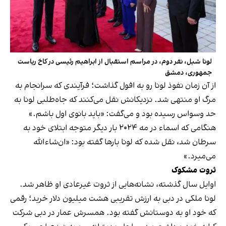
لونا شبل، نفر دوم، در مراسم استقبال از ابراهیم رئیسی در کاخ ریاست
جمهوری، دمشق
از آن زمان نفوذ لونا رو به افول گذاشت؛ فرآیندی که سرانجام به
مرگ او منتهی شد. نزدیکانش نقل می‌کنند که جاه‌طلبی لونا به
حد وسواس رسیده بود و می‌گفت: «باید بانوی اول باشم.»
هنگامی که اسماء در مه ۲۰۲۴ بار دیگر متوجه ابتلای خود به
سرطان شد، نقل شده که لونا بارها گفته بود: «ان‌شاءالله
می‌میرد.»
ثروت مشکوک
اوایل سال گذشته، نشانه‌هایی از ثروت غیرعادی او ظاهر شد.
لونا ملکی در دبی به ارزش تقریبی هشت میلیون دلار خرید؛ رقمی
که خود او به دوستانش گفته بود. همسرش عمار در دبی شرکت