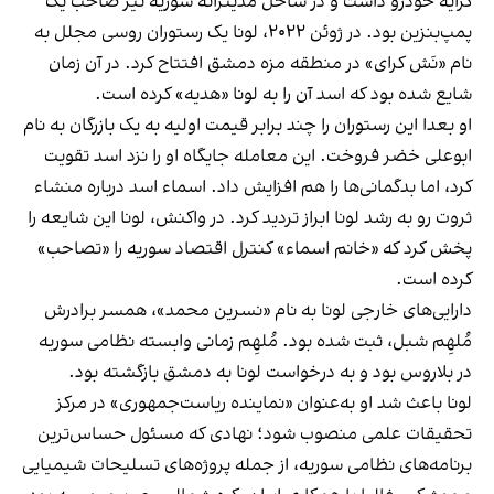
کرایه خودرو داشت و در ساحل مدیترانه سوریه نیز صاحب یک
پمپ‌بنزین بود. در ژوئن ۲۰۲۲، لونا یک رستوران روسی مجلل به
نام «نَش کرای» در منطقه مزه دمشق افتتاح کرد. در آن زمان
شایع شده بود که اسد آن را به لونا «هدیه» کرده است.
او بعدا این رستوران را چند برابر قیمت اولیه به یک بازرگان به نام
ابوعلی خضر فروخت. این معامله جایگاه او را نزد اسد تقویت
کرد، اما بدگمانی‌ها را هم افزایش داد. اسماء اسد درباره منشاء
ثروت رو به رشد لونا ابراز تردید کرد. در واکنش، لونا این شایعه را
پخش کرد که «خانم اسماء» کنترل اقتصاد سوریه را «تصاحب»
کرده است.
دارایی‌های خارجی لونا به نام «نسرین محمد»، همسر برادرش
مُلهِم شبل، ثبت شده بود. مُلهِم زمانی وابسته نظامی سوریه
در بلاروس بود و به درخواست لونا به دمشق بازگشته بود.
لونا باعث شد او به‌عنوان «نماینده ریاست‌جمهوری» در مرکز
تحقیقات علمی منصوب شود؛ نهادی که مسئول حساس‌ترین
برنامه‌های نظامی سوریه، از جمله پروژه‌های تسلیحات شیمیایی