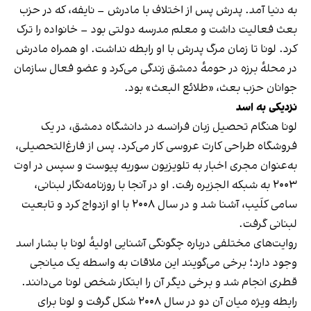
به دنیا آمد. پدرش پس از اختلاف با مادرش – نایفه، که در حزب
بعث فعالیت داشت و معلم مدرسه دولتی بود – خانواده را ترک
کرد. لونا تا زمان مرگ پدرش با او رابطه نداشت. او همراه مادرش
در محلهٔ برزه در حومهٔ دمشق زندگی می‌کرد و عضو فعال سازمان
جوانان حزب بعث، «طلائع البعث» بود.
نزدیکی به اسد
لونا هنگام تحصیل زبان فرانسه در دانشگاه دمشق، در یک
فروشگاه طراحی کارت عروسی کار می‌کرد. پس از فارغ‌التحصیلی،
به‌عنوان مجری اخبار به تلویزیون سوریه پیوست و سپس در اوت
۲۰۰۳ به شبکه الجزیره رفت. او در آنجا با روزنامه‌نگار لبنانی،
سامی کلَیب، آشنا شد و در سال ۲۰۰۸ با او ازدواج کرد و تابعیت
لبنانی گرفت.
روایت‌های مختلفی درباره چگونگی آشنایی اولیهٔ لونا با بشار اسد
وجود دارد؛ برخی می‌گویند این ملاقات به واسطه یک میانجی
قطری انجام شد و برخی دیگر آن را ابتکار شخص لونا می‌دانند.
رابطه ویژه‌ میان آن دو در سال ۲۰۰۸ شکل گرفت و لونا برای