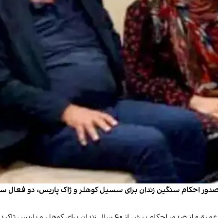
دور احکام سنگین زندان برای سسیل کوهلر و ژاک پاریس، دو فعال سندیک
این سندیکا در بیانیه جمعه ۲۵ مهر خود با ابراز «نگرانی عمیق» از صدور ا