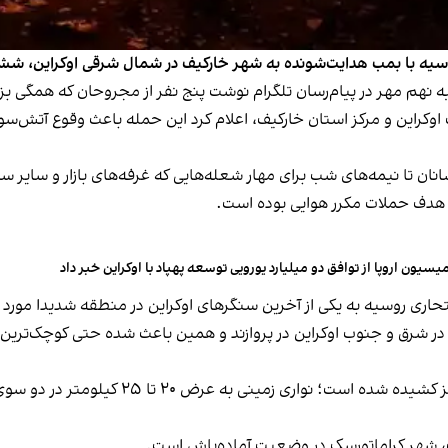
روسیه با بمب هدایت‌شونده به شهر خارکیف در شمال‌ شرقی اوکراین، ش
ه نهم مهر در پیام‌رسان تلگرام نوشت پنج نفر از مجروحان که همگی ب
 اوکراین و مرکز استان خارکیف، اعلام کرد این حمله باعث وقوع آتش‌س
ا نیمه‌های شب برای مهار شعله‌هایی که غرفه‌های بازار و سایر سازه‌ه
نگ هدف حملات مکرر هوایی بوده است.
یسیون اروپا از توافق دو میلیارد یورویی توسعه پهپاد با اوکراین خبر داد
انتحاری روسیه به یکی از آخرین سنگرهای اوکراین در منطقه شدیدا مور
م در شرق و جنوب اوکراین در پروازند و همین باعث شده حتی کوچک‌ترین 
تهدید هوایی به روستاها، شهرک‌ها و شهرهای 
 شهر کراماتورسک در وضعیت آماده‌باش است.