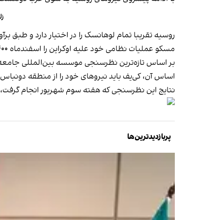
زل
روسیه تقریبا تمام لوهانسک را در اختیار دارد و طبق برآورد موسسه پژو
مسکو عملیات نظامی خود علیه اوکراین را اسفندماه ۱۴۰۰ کلید زد و از آن زمان
اساس آن، کی‌یف باید نیروهای خود را از منطقه دونبا
نتایج این نظرسنجی که هفته سوم شهریور انجام گرفت، نشان می‌دهد ۶۲ درصد از اوکراینی‌ها آماده‌اند تا هر چقدر که ل
پربازدیدترین‌ها