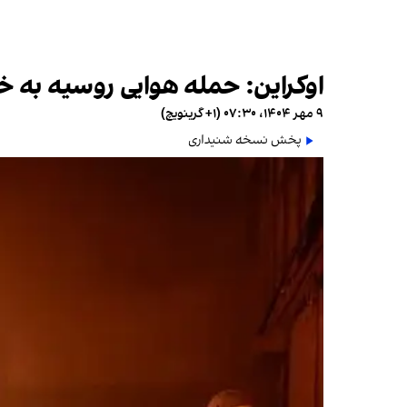
اوکراین: حمله هوایی روسیه به 
۹ مهر ۱۴۰۴، ۰۷:۳۰ (‎+۱ گرینویچ)
پخش نسخه شنیداری