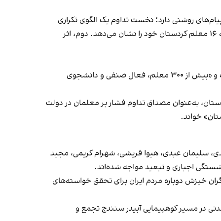
پیام‌های روشنی دارد؛ نخست تداوم یک الگوی تکراری
سرکوب فعالیت‌های صنفی معلمان از دهه ۷۰ تاکنون و تشدید آن پس از جنبش "زن، زندگی، آزادی" که امروز با احکام اداری علیه ۱۶ معلم کردستان خود را نشان می‌دهد. دوم، اثر
محمدی در ادامه نامه خود به گزارش‌گر ویژه سازمان ملل در امور حقوق بشر ایران نوشت صدها فعال صنفی فرهنگیان بازداشت و «بیش از ۳۰۰ معلم، فعال صنفی و دانشجوی
اجباری برای ۱۶ معلم در شهرهای مختلف استان کردستان، به‌عنوان مصداق‌ تداوم فشار بر معلمان در دولت
تان» خواند.
محمدی، سلیمان عبدی، هیوا قریشی، شهرام کریمی، مجید
ان خیزش دوباره مردم ایران برای تحقق خواسته‌های
دنی در مسیر کوهپیمایی آبیدر سنندج تجمع و