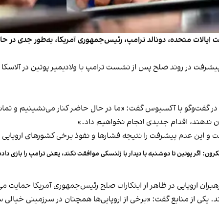
 ایالات متحده، دونالد ترامپ، رئیس‌جمهوری آمریکا، به‌طور جدی در ح
پیشرفت در روند صلح پس از نشست ترامپ با ولادیمیر پوتین در آلاسکا
فت‌وگو با آکسیوس گفت: «ما در حال حاضر کنار می‌نشینیم و تماشا م
ن ندهند، اقدام جدیدی انجام نخواهیم داد.»
ت و این عدم پیشرفت را نتیجه فشارها و نفوذ برخی کشورهای اروپایی بر
رون: اگر پوتین تا دوشنبه با دیدار با زلنسکی موافقت نکند، یعنی ترامپ را بازی دا
ران اروپایی در ظاهر از ابتکارات صلح رئیس‌جمهوری آمریکا حمایت می‌ک
یکی از منابع گفت: «برخی از اروپایی‌ها همچنان در سرزمینی خیالی سی