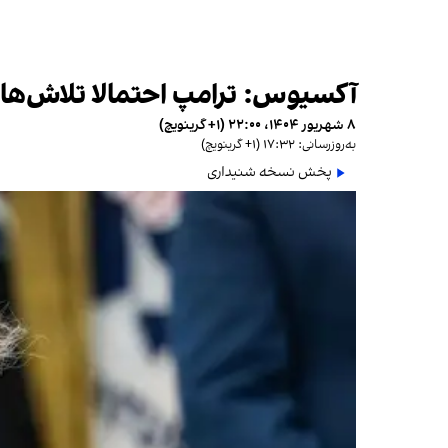
آکسیوس: ترامپ احتمالا تلاش‌های
۸ شهریور ۱۴۰۴، ۲۲:۰۰ (‎+۱ گرینویچ)
به‌روزرسانی: ۱۷:۳۲ (‎+۱ گرینویچ)
پخش نسخه شنیداری