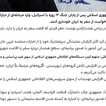
حساب فارسی وزارت امور خارجه آمریکا با اعلام اینکه جمهوری اسلامی پس از پا
است از سفر به ایران خودداری کنند.
عه ۱۰ مرداد در شبکه ایکس در پیامی هشدارآمیز نوشت: «هر فردی که قصد سفر به ایران را
رد اکثر کارکنان نمایندگی دیپلماتیک خود را از امارات متحده عربی خار
ن کشور با صدور بیانیه‌ای، سطح هشدار درباره سفر یا اقامت شهروندان 
ائی: متهم کردن دستگاه‌های اطلاعاتی جمهوری اسلامی از سوی غرب بی‌اساس و
نی بر افزایش تلاش گروه‌های تروریستی - [گروه‌های مرتبط با] ایران، ح
تاکید می‌کنیم.»
مح
انادا، جمهوری چک، دانمارک، فنلاند، فرانسه، آلمان، هلند، اسپانیا و سو
 صدور بیانیه‌ای، با اشاره به کشته شدن قاسم سلیمانی با دستور دونال