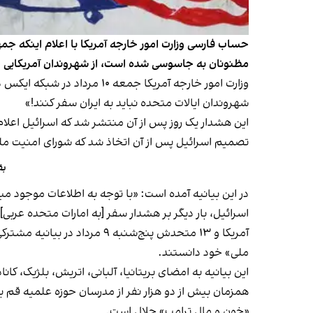
مظنونان به جاسوسی شده است، از شهروندان آمریکایی خو
وزارت امور خارجه آمریکا جم
شهروندان ایالات متحده نباید به ایران سفر کنند!»
این هشدار یک روز پس از آن منتشر شد که اسرائیل اعلام ک
تصمیم اسرائیل پس از آن اتخاذ شد که شورای امنیت ملی ای
بق
در این بیانیه آمده است: «با توجه به اطلاعات موجود مب
اسرائیل، بار دیگر بر هشدار سفر [به امارات متحده عربی] 
آمریکا و ۱۳ متحدش پنج‌شنبه ۹ مرداد در بیانیه مشترکی افزایش تهدیدات از سوی سرویس‌های اطلاعاتی جمهوری اسلامی را
ملی» خود دانستند.
این بیانیه‌ به امضای بریتانیا، آلبانی، اتریش، بلژیک، ک
همزمان بیش از دو هزار نفر از مدرسان حوزه علمیه قم با
«خون و مال ترامپ» حلال است.