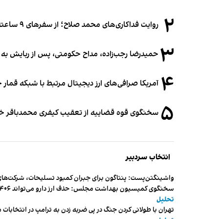
۲
روایت فداکاری‌های محمد صلاح؛ از سفرهای ۹ ساعته تا خوابیدن زیر آسمان قاهره
۳
حمیدرضا رجب‌زاده، مداح حکومتی، پس از ربایش به
۴
آمریکا صرافی‌های ارز دیجیتال مرتبط با شبکه قمار 
۵
سخنگوی قوه قضاییه از تعقیب کیفری محمدباقر خرازی،
انتخاب سردبیر
واشینگتن‌پست: پنتاگون برای جبران کمبود تسلیحات، شرکت‌های
سخنگوی کمیسیون بهداشت مجلس: حذف ارز دارو می‌تواند ۱۴۰۶ را به «سال کشتار بیماران» تبدیل کند
تحلیل
تهران با طولانی کردن جنگ در پی ضربه زدن به ترامپ در انتخابات 