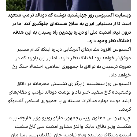
وبسایت اکسیوس روز چهارشنبه نوشت که دونالد ترامپ متعهد
است تا از دستیابی ایران به سلاح هسته‌ای جلوگیری کند اما در
درون تیم امنیت ملی او درباره بهترین راه رسیدن به این هدف،
اختلاف نظر وجود دارد.
اکسیوس افزود مقام‌های آمریکایی درباره اینکه کدام مسیر
موفق‌تر خواهد بود اختلاف نظر دارند، اما بر این باورند که در
صورت نرسیدن به توافق با جمهوری اسلامی، احتمالا جنگ رخ
خواهد داد.
اکسیوس روز سه‌شنبه از برگزاری نشستی محرمانه در «اتاق
وضعیت» کاخ سفید خبر داد و نوشت دونالد ترامپ و مقام‌های
ارشد دولت درباره مذاکرات هسته‌ای با جمهوری اسلامی گفت‌وگو
کردند.
جِی‌دی ونس معاون رییس‌جمهور، مارکو روبیو وزیر خارجه، پیت
هگسث وزیر دفاع، مایک والتز مشاور امنیت ملی کاخ سفید،
استیو ویتکاف نماینده ویژه ترامپ، جان رتکلیف رییس سازمان