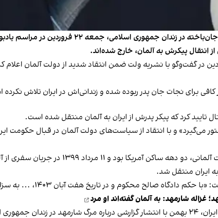
نتیجه کالبدشکافی پیکر جمشید شارمهد، فعال سیاسی جان‌
انتقال پیکرش به آلمان، خارج شده‌اند.
ارمهد، دختر جمشید شارمهد، پنج‌شنبه ۲۱ فروردین در گفت‌وگو با نشریه ولت ضمن انتقاد شدید از دو
کافی برای نجات جان پدر ربوده شده و زندانی‌اش در ایران تلاش نکرده 
تور می‌گیرد» و با انتقاد از سیاست‌های دولت آلمان در قبال حکومت ای
جمشید شارمهد، شهروند ۶۹ ساله متولد ایران با ت
ه ایران منتقل شد.
ه صالح محکوم و در تاریخ هفت آبان ۱۴۰۳، ... به سزای اعمالش رسید.»
 غزاله شارمهد: به آلمان گفته‌اند او مرد
مای ساتو، گزارشگر ویژه حقوق بشر سازمان ملل در امور ایران، ۲۴ بهمن با انتشار گزارشی درباره