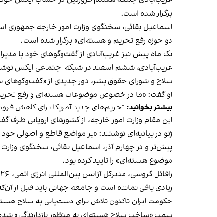
غریب‌آبادی جمعه هشتم فروردین در حساب ایکس خود نو
برگزار شده است.
اسماعیل بقائی، سخنگوی وزارت امور خارجه جمهوری اسلام
دو حوزه رفع تحریم و هسته‌ای» برگزار شده است.
یک ماه پیش نیز غریب‌آبادی از گفت‌وگوهای خود با مدیر
غریب‌آبادی، ششم اسفند در شبکه اجتماعی ایکس نوشت 
سلاح و شورای حقوق بشر، دور جدیدی از «گفت‌وگوهای سا
او گفت: «ما در خصوص موضوعات هسته‌ای و رفع تحریم 
بیشتر بخوانید:
تحریم‌های جدید آمریکا برای کاهش فرو
این مقام وزارت امور خارجه، از کشورهای اروپایی طرف گفت‌و
ژنو در بیانیه‌ای نوشتند: «بر مواضع قاطع و اصولی خود و
پیش‌تر و در چهارم آذر، اسماعیل بقائی، سخنگوی وزارت
موضوع هسته‌ای» را تایید کرده بود.
رافائل گروسی، مدیرکل آژانس بین‌المللی انرژی اتمی، ۲۶ بهمن در حاشیه کنفرانس امنیتی مونیخ به جامعه جهانی
زیادی باقی نمانده است و جامعه جهانی باید قبل از آن‌که
حکومت ایران تاکنون تلاش برای دست‌یابی به سلاح هسته‌ا
سمت «ساخت سلاح هسته‌ای به منظور بازدارندگی» شده‌ا