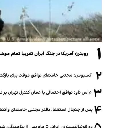
۱
رویترز: آمریکا در جنگ ایران تقریبا تمام موش
۲
اکسیوس: مجتبی خامنه‌ای توافق موقت برای بازگشای
۳
ام‌اس ناو: توافق احتمالی با عمان کنترل تهران بر ت
۴
پس از جنجال استعفا، دفتر مجتبی خامنه‌ای واکنش 
۵
دو فوتبالیست زن ایرانی ۵ ماه پس از پناهندگی، شهروند استرالیا شدند