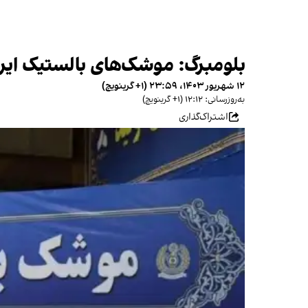
بلومبرگ: موشک‌های بالستیک ایرا
۱۲ شهریور ۱۴۰۳، ۲۳:۵۹ (‎+۱ گرینویچ)
به‌روزرسانی: ۱۲:۱۲ (‎+۱ گرینویچ)
اشتراک‌گذاری