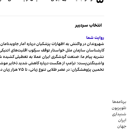
انتخاب سردبیر
روایت شما
شهروندان در واکنش به اظهارات پزشکیان درباره آمار جاویدنامان، ا
کارشناسان سازمان ملل خواستار توقف سرکوب اقلیت‌های اتنیکی 
نشریه پیام ما: صنعت گردشگری ایران عملا به تعطیلی کشیده 
واشینگتن‌پست: ترامپ از هگست درباره کاهش شدید ذخایر مو
تخمین پژوهشگران: در عصر طلایی تنوع زبانی، تا ۷۵ هزار زبان در جهان وجود داشت
برنامه‌ها
تلویزیون
شنیداری
ایران
جهان