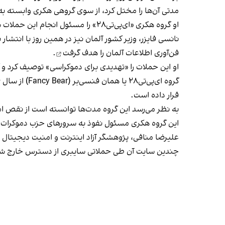
مدتی آن‌ها را مختل کرد، از سوی گروهی هکری وابسته ب
او گروه هکری «ای‌پی‌تی۲۸» را مسئول انجام این حملات سایبری «غیر‌قابل قبول» معرفی کرد و گفت دولت روسیه با عواقب این اقدام خود روبه‌رو خواهد شد.
نانسی فایزر، وزیر کشور آلمان نیز در همین روز با انت
فن‌آوری اطلاعات آلمان را
هدف گرفت
.
او این حملات را «تهدیدی برای دموکراسی» توصیف کرد و
گروه ای‌پی‌تی۲۸ یا همان فنسی‌بر (Fancy Bear) از سال ۲۰۰۴ در سراسر جهان فعال است و پیش از
قرار داده است.
به نظر می‌رسد این گروه مدت‌ها توانسته است از نقص ا
این گروه هکری مسئول نفوذ به سرورهای حزب دموکرات آمریکا و
علیرضا منافی، پژوهشگر آزاد اینترنت و امنیت دیجیتال در
چندین سایت آن طی حملاتی سایبری از دسترس خارج ش