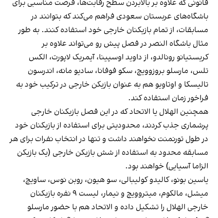
قانونی که علاوه بر بالابردن سطح رقابت‌ها، فرصت مناسبی برای
باشگاه‌های عربستان سعودی فراهم می‌کند که بتوانند در
مسابقات، از تمام بازیکنان خارجی خود استفاده کنند. به طور
مثال باشگاه النصر در فصل پیش رو می‌تواند علاوه بر
کریستیانو رونالدو، از داوید اوسپینا، آیمریک لاپورت، الکس
تلس، مارسلو بروزوویچ، سکو فوفانا، سادیو مانه، اندرسون
تالیسکا و اوتاویو هم به عنوان بازیکن خارجی در ترکیب خود به
فراخور زمان استفاده کند.
همچنین الهلال یا الاتحاد که در این فصل بازیکنان خارجی
پرشماری جذب کردند، محدودیتی برای استفاده از بازیکنان خود
در طول تورنمنت نخواهند داشت و تنها در انتخاب نفرات برای هر
مسابقه محدود به استفاده از شش بازیکن خارجی (یک بازیکن
الزاما آسیایی) خواهند بود.
یاسین بونو، کالیدو کولیبالی، سو هیون، روبن نوس، ساویچ،
میشل، مالکوم، میتروویچ و نیمار، لیست ۹ نفره بازیکنان
خارجی الهلال را تشکیل داده و الاتحاد هم با حضور مارسلو