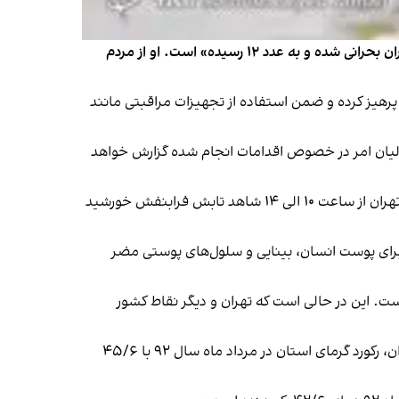
سمیه رفیعی، رییس فراکسیون محیط زیست مجلس شورای اسلامی هشدار داد که «وضعیت تابش اشعه فرابنفش (UV) در تهران بحرانی شده و به عدد ۱۲ رسیده» است. او از مردم
 «شهروندان از قرارگیری در معرض نور مستقیم خورشید از ساعت ۸ صبح تا ۱۷ به طور جدی پرهیز کرده و ضمن استفاده از تجهیزات مراقبتی مانند
ولیان امر در خصوص اقدامات انجام شده گزارش خواهد
پیشتر محمدحسین طالع‌زاده، کارشناس ارشد اختر فیزیک و مدرس رسمی انجمن نجوم ایران، به رسانه‌های داخلی گفته بود: «تهران از ساعت ۱۰ الی ۱۴ شاهد تابش فرابنفش خورشید
برای پوست انسان، بینایی و سلول‌های پوستی مضر
 این در حالی است که تهران و دیگر نقاط کشور
رفیعی گفت: «تهرانی‌ها در حالی این روزها تداوم گرمای ۴۰ درجه را تجربه می‌کنند که بر اساس گزارش‌های هواشناسی استان تهران، رکورد گرمای استان در مرداد ماه سال ۹۲ با ۴۵/۶