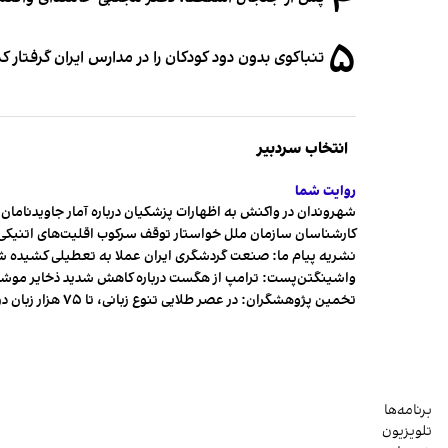
۴
۵
تنباکوی بدون دود کودکان را در مدارس ایران گرفتار 
انتخاب سردبیر
روایت شما
شهروندان در واکنش به اظهارات پزشکیان درباره آمار جاویدنامان، ا
کارشناسان سازمان ملل خواستار توقف سرکوب اقلیت‌های اتنیکی 
نشریه پیام ما: صنعت گردشگری ایران عملا به تعطیلی کشیده 
واشینگتن‌پست: ترامپ از هگست درباره کاهش شدید ذخایر مو
تخمین پژوهشگران: در عصر طلایی تنوع زبانی، تا ۷۵ هزار زبان در جهان وجود داشت
برنامه‌ها
تلویزیون