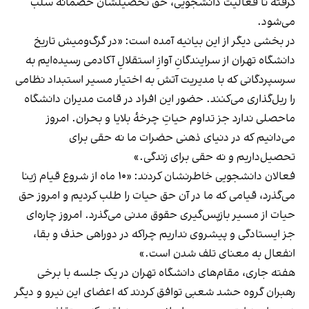
گرفته تا فعالیت دانشجویی، حق تحصیلشان خصمانه سلب
می‌شود.
در بخشی دیگر از این بیانیه آمده است: «در گرگ‌ومیش تاریخ
دانشگاه تهران از سرایندگانِ آوازِ استقلالِ آکادمی رسیده‌ایم به
سرسپردگانی که با مدیریت آتش به اختیار مسیر استبداد نظامی
را ریل‌گذاری می‌کنند. حضور این افراد در قامت مدیران دانشگاه
ماحصلی ندارد جز تداوم حیاتِ چرخۀ بلایا و بحران. امروز
می‌دانیم که در دنیای ذهنی حضرات ما نه حقی برای
تحصیل‌داریم و نه حقی برای زندگی.»
فعالان دانشجویی خاطرنشان کردند: «۱۰ ماه از شروع قیام ژینا
می‌گذرد، قیامی که ما در آن حق حیات را طلب کردیم و امروز حق
حیات از مسیر بازپس‌گیری حقوق مدنی می‌گذرد. امروز چاره‌ای
جز ایستادگی و پیشروی نداریم چراکه در دوراهی حذف و بقا،
انفعال به معنای تلف شدن است.»
هفته جاری، مقام‌های دانشگاه تهران در یک جلسه با برخی
رهبران گروه حشد شعبی توافق کردند که اعضای این نیرو و دیگر