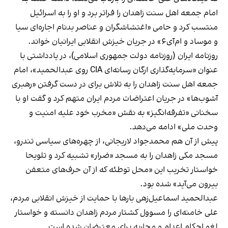
امام جمعه اهل سنت زاهدان را فراتر برد و او را به اسرائیل
منتسب کرد و حامی «اغتشاشگران و عناصر بدنام اجاره‌ای سیا
و موساد و ام‌آی‌۶» در جریان خیزش انقلابی ایرانیان خواند.
روزنامه ایران (روزنامه دولت جمهوری اسلامی)، در یادداشتی با
عنوان «سرمایه‌گذاری ارگان رسانه‌ای CIA روی عبدالحمید»، امام
جمعه اهل سنت زاهدان را به تلاش برای در دست گرفتن «رهبری
آشوب‌ها» در جریان اعتراضات مردم ایران متهم کرد و گفت او با
سخنانی «تفرقه‌انگیز» به نقش «مخرب خود علیه امنیت و
وحدت ملی» ادامه می‌دهد.
پیش از آن هم محمدجواد لاریجانی، از چهره‌های سیاسی تندرو،
مسجد مکی زاهدان را به مسجد «ضرار» تشبیه کرد و تلویحا
خواستار تخریب این «محل توطئه که از آن حرف‌های متعفن
بیرون می‌آید» شده بود.
عبدالحمید اسماعیل‌زهی بارها با حمایت از خیزش انقلابی مردم،
علی خامنه‌ای را مسوول کشتار مردم زاهدان دانسته و خواستار
لغو احکام اعدام و محاربه برای معترضان شده است.