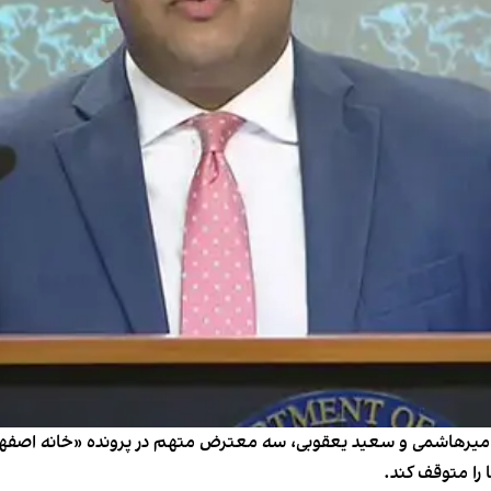
لح میرهاشمی و سعید یعقوبی، سه معترض متهم در پرونده «خانه اصفهان
 را متوقف کند.