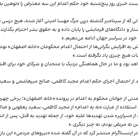
شست خبری روز پنج‌شنبه خود حکم اعدام این سه معترض را «توهین به
ی که از سپتامبر گذشته درپی مرگ مهسا امینی آغاز شده، هیچ درسی 
ار و دادگاه‌های فرمایشی را پایان داده و به حقوق بشر احترام بگذارند
خود در سراسر جهان ادامه می‌دهیم.»
 واکنش به افزایش نگرانی‌ها از احتمال اعدام محکومان «خانه اصفهان» ن
ضات هیچ چیزی یاد نگرفته است.»
خواهد بود و ما در حال هماهنگی نزدیک با متحدان و شرکای خود برای ا
ی شدید از احتمال اجرای حکم اعدام مجید کاظمی، صالح میرهاشمی و سع
نی از جوانان محکوم به اعدام در پرونده «خانه اصفهان»؛ برخی چهره‌
ام و استفاده از عبارت «نه به اعدام» از مجيد كاظمى، سعيد يعقوبى و 
از «سرازیر» شدن تهدیدها علیه خود، از جمله تهدید به قتل، پس از انتش
من نه مریض بودم، نه چیز دیگری.»
در اینستاگرام منتشر کرد که در آن گفته شده «نیروهای مردمی» این بازیگ