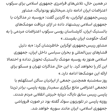
در همین حال، تلاش‌های فرامرزی جمهوری اسلامی برای سرکوب
اعتراضات ایران ادامه دارد.میخائیلو پودولیاک، مشاور
رییس‌جمهوری اوکراین، به گاردین گفت: «روسیه در مذاکرات با
جمهوری اسلامی پیشنهاد داده در ازای دریافت موشک‌های
بالستیک ایران، کارشناسان روسی سرکوب اعتراضات مردمی را به
کمک حکومت ایران بفرستد.»
مشاور رییس‌جمهوری اوکراین خاطرنشان کرد: «به دلیل
فشارهای بین‌المللی و بحران سیاسی داخل ایران، جمهوری
اسلامی هنوز به روسیه موشک بالستیک تحویل نداده و احتمالا
این کار را نخواهد کرد. با این حال مذاکرات تهران و مسکو برای
ارائه این موشک‌ها ادامه دارد.»
روز سه‌شنبه همچنین جمعى از ايرانيان ساكن استكهلم با
تجمعی اعتراضى مانع برگزاری سمينار روزبه پارسى، برادر تريتا
پارسى رییس سابق ‌نایاک، درباره خیزش انقلابی مردم شدند.
روزبه پارسى در تلويزيون سوئد گفته بود در صورت فروپاشی
جمهورى اسلامى، ايران مانند سوریه خواهد شد.