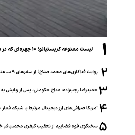
۱
لیست ممنوعه کریستیانو؛ ۱۰ چهره‌ای که در مراسم عروسی رونالدو و جورجینا جایی ندارند
۲
روایت فداکاری‌های محمد صلاح؛ از سفرهای ۹ ساعته تا خوابیدن زیر آسمان قاهره
۳
حمیدرضا رجب‌زاده، مداح حکومتی، پس از ربایش به
۴
آمریکا صرافی‌های ارز دیجیتال مرتبط با شبکه قمار 
۵
سخنگوی قوه قضاییه از تعقیب کیفری محمدباقر خرازی،