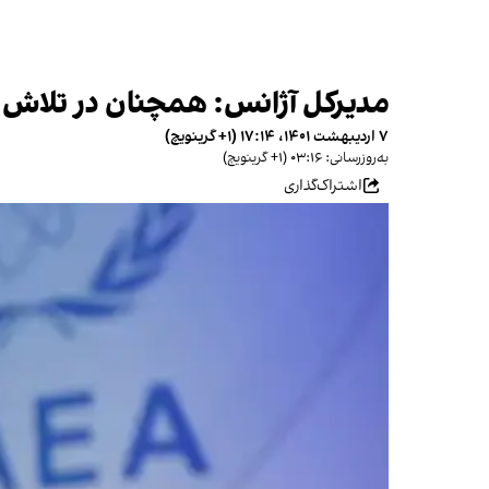
مدیرکل آژانس: همچنان در تلاش
۷ اردیبهشت ۱۴۰۱، ۱۷:۱۴ (‎+۱ گرینویچ)
به‌روزرسانی: ۰۳:۱۶ (‎+۱ گرینویچ)
اشتراک‌گذاری