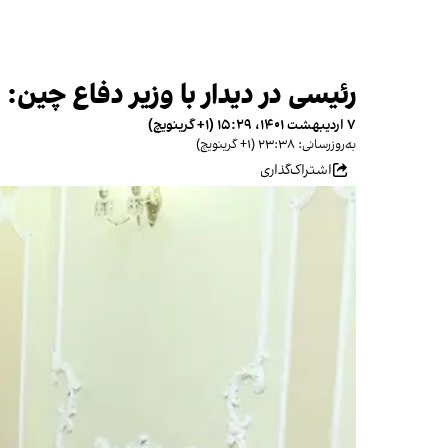
رئیسی در دیدار با وزیر دفاع چین: توافق ۲۵ ساله او
۷ اردیبهشت ۱۴۰۱، ۱۵:۲۹ (‎+۱ گرینویچ)
به‌روزرسانی: ۲۳:۳۸ (‎+۱ گرینویچ)
اشتراک‌گذاری