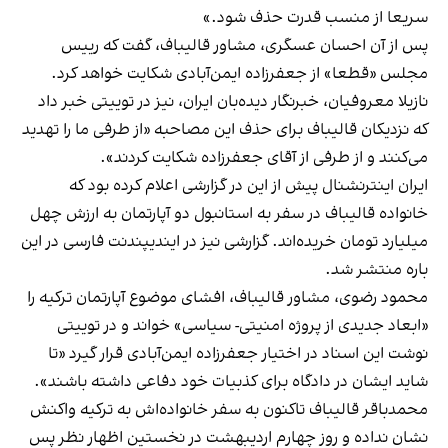
سریعا از منسب قدرت حذف شود.»
پس از آن احسان عسگری، مشاور قالیباف، گفت که رییس
مجلس «قطعا» از جعفرزاده ایمن‌آبادی شکایت خواهد کرد.
نازیلا معروفیان، خبرنگار دیده‌بان ایران، نیز در توییتی خبر داد
که نزدیکان قالیباف برای حذف این مصاحبه «از طرفی ما را تهدید
می‌کنند و از طرفی از آقای جعفرزاده شکایت کردند».
ایران اینترنشنال پیش از این در گزارشی اعلام کرده بود که
خانواده قالیباف در سفر به استانبول دو آپارتمان به ارزش چهل
میلیارد تومان خریده‌اند. گزارشی نیز در ایندیپندنت فارسی در این
باره منتشر شد.
محمود رضوی، مشاور قالیباف، افشای موضوع آپارتمان ترکیه را
«ابعاد جدیدی از پروژه امنیتی- سیاسی» خواند و در توییتی
نوشت این اسناد در اختیار جعفرزاده ایمن‌آبادی قرار گیرد «تا
شاید ایشان در دادگاه برای کذبیات خود دفاعی داشته باشند».
محمدباقر قالیباف تاکنون به سفر خانواده‌اش به ترکیه واکنش
نشان نداده و روز چهارم اردیبهشت در نخستین اظهار نظر پس