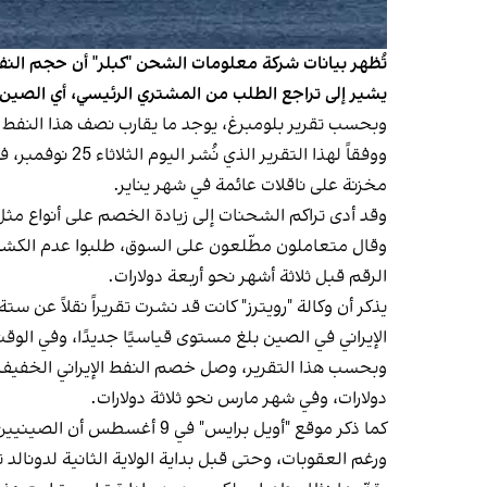
يشير إلى تراجع الطلب من المشتري الرئيسي، أي الصين.
وبحسب تقرير بلومبرغ، يوجد ما يقارب نصف هذا النفط ق
ووفقاً لهذا ا
مخزنة على ناقلات عائمة في شهر يناير.
وقد أدى تراكم الشحنات إلى زيادة الخصم على أنواع مثل 
وقال متعاملون مطّلعون على السوق، طلبوا عدم الكشف
الرقم قبل ثلاثة أشهر نحو أربعة دولارات.
يذكر أن وكالة "رويترز" كانت قد نشرت تقريراً نقلاً عن
الإيراني في الصين بلغ مستوى قياسيًا جديدًا، وفي الو
وبحسب هذا التقرير، وصل خصم النفط الإيراني الخفيف ل
دولارات، وفي شهر مارس نحو ثلاثة دولارات.
كما ذكر موقع "أويل برايس" في 9 أغسطس أن الصينيين، رغم الخصومات المغرية، لا يشترون النفط الإيراني، وقد تسبب ذلك في بقاء أكثر من 30 مليون برميل عالقة قرب ماليزيا.
ورغم العقوبات، وحتى قبل بداية الولاية الثانية لدونالد