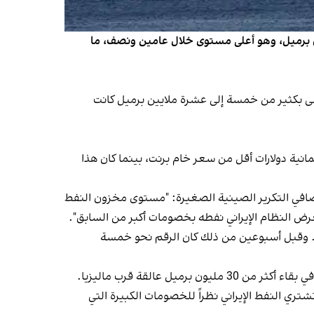
علومات الشحن "كبلر" أن حجم النفط الخام الإيراني المخزّن على متن ناقلات عائمة في البحر بلغ 52 مليون برميل، وهو أعلى مستوى خلال عامين ونصف، ما
 قبل شهر واحد، وأعلى بكثير من خمسة إلى عشرة ملايين برميل كانت
ة دولارات أقل من سعر خام برنت، بينما كان هذا
 لمصافي التكرير الصينية الصغيرة: "مستوى مخزون النفط
عرض النظام الإيراني نفطه بخصومات أكبر من السابق".
نت. وقبل أسبوعين من ذلك كان الرقم نحو خمسة
شتري النفط الإيراني نظراً للخصومات الكبيرة التي