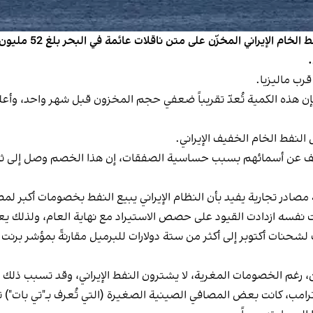
تُظهر بيانات شركة م
رب ماليزيا.
لتقرير الذي نُشر اليوم الثلاثاء 25 نوفمبر، فإن هذه الكمية تُعدّ تقريباً ضعفي حجم المخزون
النفط الخام الخفيف الإيراني.
 عن أسمائهم بسبب حساسية الصفقات، إن هذا الخصم وصل إلى ثماني
 ستة مصادر تجارية يفيد بأن النظام الإيراني يبيع النفط بخصومات أكبر
قت نفسه ازدادت القيود على حصص الاستيراد مع نهاية العام، ولذلك ي
شحنات أكتوبر إلى أكثر من ستة دولارات للبرميل مقارنةً بمؤشر بر
 ترامب، كانت بعض المصافي الصينية الصغيرة (التي تُعرف بـ"تي بات") ت