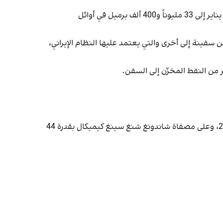
وبحسب بيانات شركة كبلر في تلك الفترة، ارتفع حجم النفط الخام الإيراني في المخزونات العائمة من 9 ملايين برميل منتصف يناير إلى 33 مليوناً و400 ألف برميل في أوائل
 سفينة إلى أخرى والتي يعتمد عليها النظام الإيراني،
فقد تم فرض عقوبات أميركية على شركة شاندونغ شوغوانغ لوجينغ للبتروكيماويات بقدرة 100 ألف برميل يومياً في مارس 2025، وعلى مصفاة شاندونغ شنغ سینغ كيميكال بقدرة 44