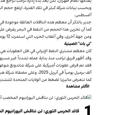
يقدّمها نظام طهران، لكن بعد بدء إدارة ترامب تراجع هذا 
أغسطس.
جدير بالذكر أن معظم هذه الناقلات العالقة موجودة في م
كما أن تخزين هذا الحجم من النفط في البحر يفرض على
ومن جهة أخرى، وفي أعقاب الحرب التي استمرت 12 يوماً، قام النظام الإيراني، خوفاً من استهداف مخازن النفط، بنقل جزء كبير من النفط المخزّن إلى السفن.
"تي بات" الصينية
كان معظم مشتري النفط الإيراني في ظل العقوبات هي ا
وقد أظهر فريق ترامب منذ بداية عمله تشدداً غير مسبوق
ألف برميل يومياً في أبريل 2025، وعلى مصفاة شركة هبئي شينهاي كيميكال غروب بقدرة 120 ألف برميل يومياً في مايو 2025.
كما تتعرض ماليزيا لضغط من الولايات المتحدة للتشديد 
الأكثر مشاهدة
1
قائد الحرس الثوري: لن نناقش اليورانيوم ال