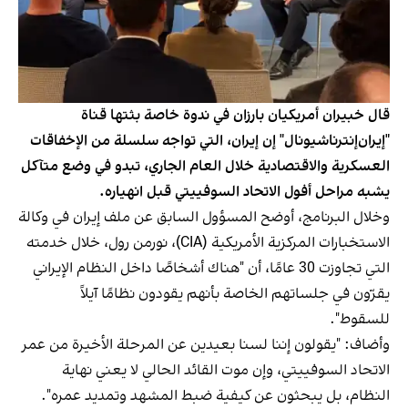
قال خبيران أمريكيان بارزان في ندوة خاصة بثتها قناة
"إيران‌إنترناشيونال" إن إيران، التي تواجه سلسلة من الإخفاقات
العسكرية والاقتصادية خلال العام الجاري، تبدو في وضع متآكل
يشبه مراحل أفول الاتحاد السوفييتي قبل انهياره.
وخلال البرنامج، أوضح المسؤول السابق عن ملف إيران في وكالة
الاستخبارات المركزية الأمريكية (CIA)، نورمن رول، خلال خدمته
التي تجاوزت 30 عامًا، أن "هناك أشخاصًا داخل النظام الإيراني
يقرّون في جلساتهم الخاصة بأنهم يقودون نظامًا آيلاً
للسقوط".
وأضاف: "يقولون إننا لسنا بعيدين عن المرحلة الأخيرة من عمر
الاتحاد السوفييتي، وإن موت القائد الحالي لا يعني نهاية
النظام، بل يبحثون عن كيفية ضبط المشهد وتمديد عمره".