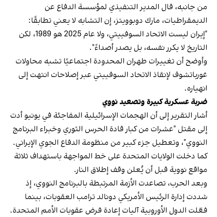
من جانبه، قال المدير التنفيذي لمؤسسة الدفاع عن
الديمقراطيات، مارك دوبوويتز، إن التشابه لا يعني تطابقًا:
"إيران ليست الاتحاد السوفييتي، ولا عام 2025 هو 1989، لكن
التاريخ لا يكرر نفسه، بل يصدر أصداءً".
وأوضح أن تغييرات طهران المحدودة اجتماعيًا تشبه محاولات
غورباتشوف لإنقاذ الاتحاد السوفييتي عبر إصلاحات انتهت إلى
انهياره.
ضربة عسكرية كبيرة وتصعيد نووي
أشار التقرير إلى أن الهجمات الإسرائيلية المفاجئة في يونيو أدت
إلى مقتل "عشرات من كبار قادة الحرس الثوري وخبراء البرنامج
النووي"، وتعطيل جزء كبير من منظومة الدفاع الجوي الإيراني.
كما دخلت الولايات المتحدة على خط المواجهة باستهداف ثلاثة
مواقع نووية قبل أن يُعلن وقف إطلاق النار.
وبعد الحرب، تصاعدت الأزمة المرتبطة بالبرنامج النووي، إذ
شددت إدارة الرئيس الأمريكي دونالد ترامب العقوبات، بينما
فعّلت الدول الأوروبية آليات إعادة فرض عقوبات الأمم المتحدة.