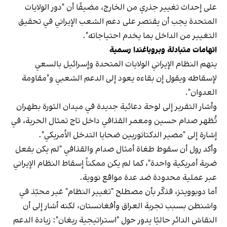
على إحداث تغيير جذري من الخارج، مضيفًا أن "دور الولايات
المتحدة يجب أن يقتصر على دعم الشعب الإيراني في تحقيق
التغيير من الداخل بما يخدم احتياجاته".
اتهامات متبادلة وبروباغندا رسمية
يتهم النظام الإيراني الولايات المتحدة وإسرائيل بالسعي
لإسقاطه ويقول إن بقاءه يعود إلى الدعم الشعبي و"مقاومة
العدوان".
وأشار التقرير إلى لوحة دعائية جديدة في ميدان الثورة بطهران
تُظهر صدام حسين ومعمر القذافي داخل تاج تمثال الحرية، في
إشارة إلى "مصير الدكتاتوريين ضحايا التدخل الأمريكي".
وأكد رول أن سقوط طغاة أمثال صدام والقذافي "لم يكن بفعل
ضربة أمريكية واحدة"، كما لم يكن ممكناً إسقاط النظام الإيراني
عبر عملية محدودة ضد عدة مواقع نووية.
أما دوبوويتز، فذكّر بأن مصطلح "تغيير النظام" غير محبّذ في
واشنطن بسبب تجربة العراق وأفغانستان، لكنه أشار إلى أن
النقاش الدائر حاليًا يدور حول "استراتيجية ريغان": زيادة الدعم