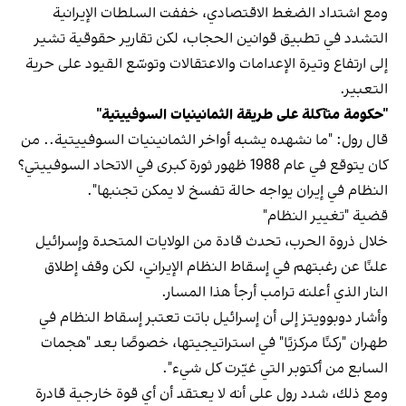
ومع اشتداد الضغط الاقتصادي، خففت السلطات الإيرانية
التشدد في تطبيق قوانين الحجاب، لكن تقارير حقوقية تشير
إلى ارتفاع وتيرة الإعدامات والاعتقالات وتوسّع القيود على حرية
التعبير.
"حكومة متآكلة على طريقة الثمانينيات السوفييتية"
قال رول: "ما نشهده يشبه أواخر الثمانينيات السوفييتية.. من
كان يتوقع في عام 1988 ظهور ثورة كبرى في الاتحاد السوفييتي؟
النظام في إيران يواجه حالة تفسخ لا يمكن تجنبها".
قضية "تغيير النظام"
خلال ذروة الحرب، تحدث قادة من الولايات المتحدة وإسرائيل
علنًا عن رغبتهم في إسقاط النظام الإيراني، لكن وقف إطلاق
النار الذي أعلنه ترامب أرجأ هذا المسار.
وأشار دوبوويتز إلى أن إسرائيل باتت تعتبر إسقاط النظام في
طهران "ركنًا مركزيًا" في استراتيجيتها، خصوصًا بعد "هجمات
السابع من أكتوبر التي غيّرت كل شيء".
ومع ذلك، شدد رول على أنه لا يعتقد أن أي قوة خارجية قادرة