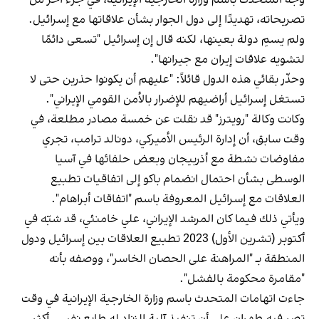
تصريحاته، تهديدًا إلى دول الجوار بشأن علاقاتها مع إسرائيل.
ولم يسمِ دولة بعينها، لكنه قال إن إسرائيل "تسعى دائمًا
لتشويه علاقات إيران مع جيرانها".
وحذّر بقائي هذه الدول قائلاً: "عليهم أن يكونوا حذرين حتى لا
تستغل إسرائيل أراضيهم للإضرار بالأمن القومي الإيراني".
وكانت وكالة "رويترز" قد نقلت عن خمسة مصادر مطلعة، في
وقت سابق، أن إدارة الرئيس الأميركي، دونالد ترامب، تجري
مفاوضات نشطة مع أذربيجان وبعض حلفائها في آسيا
الوسطى بشأن احتمال انضمام باكو إلى اتفاقيات تطبيع
العلاقات مع إسرائيل المعروفة باسم "اتفاقات أبراهام".
ويأتي ذلك فيما كان المرشد الإيراني، علي خامنئي، قد شبّه في
أكتوبر (تشرين الأول) 2023 تطبيع العلاقات بين إسرائيل ودول
المنطقة بـ "المراهنة على الحصان الخاسر"، ووصفه بأنه
"مقامرة محكومة بالفشل".
جاءت اتهامات المتحدث باسم وزارة الخارجية الإيرانية في وقت
تصر فيه طهران على أن تنفيذ آلية الزناد له طابع نفسي أكثر