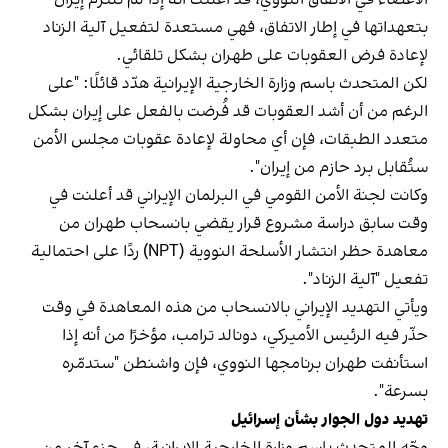
بتعهداتها في إطار الاتفاق، فهي مستعدة لتفعيل آلية الزناد
لإعادة فرض العقوبات على طهران بشكل تلقائي.
لكن المتحدث باسم وزارة الخارجية الإيرانية هدّد قائلًا: "على
الرغم من أن أشد العقوبات قد فُرضت بالفعل على إيران بشكل
متعدد الطبقات، فإن أي محاولة لإعادة عقوبات مجلس الأمن
ستُقابل برد حازم من إيران".
وكانت لجنة الأمن القومي في البرلمان الإيراني قد أعلنت في
وقت سابق دراسة مشروع قرار يقضي بانسحاب طهران من
معاهدة حظر انتشار الأسلحة النووية (NPT) ردًا على احتمالية
تفعيل "آلية الزناد".
ويأتي التهديد الإيراني بالانسحاب من هذه المعاهدة في وقت
حذّر فيه الرئيس الأميركي، دونالد ترامب، مؤخرًا من أنه إذا
استأنفت طهران برنامجها النووي، فإن واشنطن "ستدمّره
بسرعة".
تهديد دول الجوار بشأن إسرائيل
وجّه المتحدث باسم وزارة الخارجية الإيرانية، في جزء آخر من