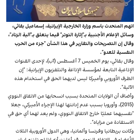
اتهم المتحدث باسم وزارة الخارجية الإيرانية، إسماعيل بقائي،
وسائل الإعلام الأجنبية بـ"إثارة التوتر" فيما يتعلق بـ"آلية الزناد"،
وقال إن التصريحات والتقارير في هذا الشأن "جزء من الحرب
النفسية للعدو".
وقال بقائي، يوم الخميس 7 أغسطس (آب)، لإحدى القنوات
الإذاعية التابعة لمؤسسة الإذاعة والتلفزيون الإيرانية: "إن
الطرف الأوروبي وأميركا ليس لديهما الحق في استخدام هذه
الآلية".
وأضاف أن الولايات المتحدة بسبب انسحابها من الاتفاق النووي
(2015)، وأوروبا بسبب عدم إدانتها لهذا الإجراء الأميركي، جعلا
"نفسيهما عمليًا خارج الاتفاق النووي، ولم يعد لهما أي حق في
الاستفادة من مزاياه".
وكانت بريطانيا وفرنسا وألمانيا، وهي الدول الأوروبية الثلاث
الأعضاء في الاتفاق النووي، قد أعلنت أنه إذا لم تلتزم إيران