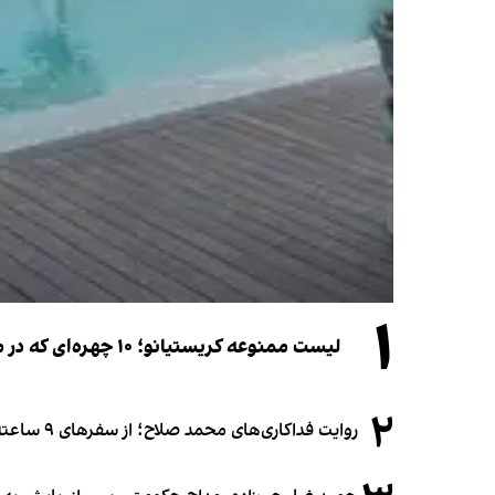
۱
لیست ممنوعه کریستیانو؛ ۱۰ چهره‌ای که در مراسم عروسی رونالدو و جورجینا جایی ندارند
۲
روایت فداکاری‌های محمد صلاح؛ از سفرهای ۹ ساعته تا خوابیدن زیر آسمان قاهره