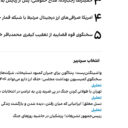
۳
حمیدرضا رجب‌زاده، مداح حکومتی، پس از ربایش به
۴
آمریکا صرافی‌های ارز دیجیتال مرتبط با شبکه قمار 
۵
سخنگوی قوه قضاییه از تعقیب کیفری محمدباقر خرازی،
انتخاب سردبیر
واشینگتن‌پست: پنتاگون برای جبران کمبود تسلیحات، شرکت‌های
سخنگوی کمیسیون بهداشت مجلس: حذف ارز دارو می‌تواند ۱۴۰۶ را به «سال کشتار بیماران» تبدیل کند
تحلیل
تهران با طولانی کردن جنگ در پی ضربه زدن به ترامپ در انتخابات 
تحلیل
نسل معلق؛ ایرانیانی که میان رفتن، دیده شدن و بازگشت زندگی م
تحلیل
رییس‌جمهور تشریفات؛ پزشکیان در حاشیه روزهای جنگ