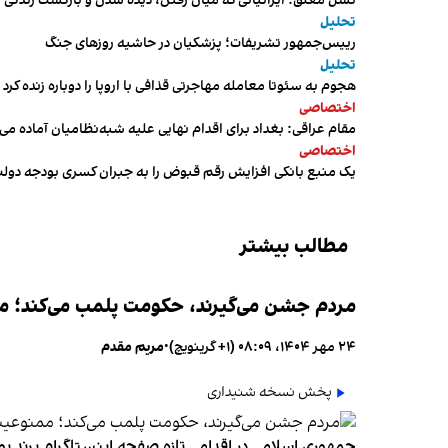
نسل معلق؛ ایرانیانی که میان رفتن، دیده شدن و بازگشت زندگی م
تحلیل
رییس‌جمهور تشریفات؛ پزشکیان در حاشیه روزهای جنگ
تحلیل
هجوم به سئوتا معامله مهاجرتی قذافی با اروپا را دوباره زنده کرد
اختصاصی
مقام عراقی: بغداد برای اقدام نهایی علیه شبه‌نظامیان آماده می
اختصاصی
یک منبع بانکی افزایش رقم قبوض را به جبران کسری بودجه دول
مطالب بیشتر
مردم جشن می‌گیرند، حکومت پلمب می‌کند؛ ممن
۲۴ مهر ۱۴۰۴، ۰۸:۰۹ (‎+۱ گرینویچ)
•
مریم مقدم
پخش نسخه شنیداری
جمهوری اسلامی در اقدامی تازه صفحه اینستاگرام برند پو