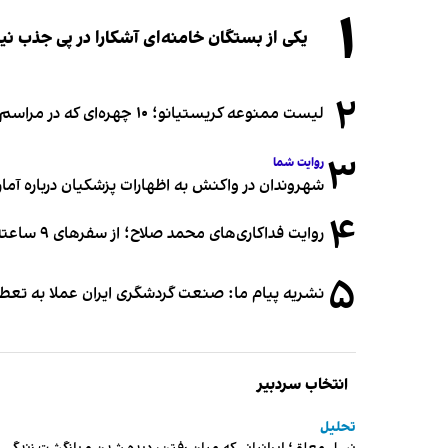
۱
یکی از بستگان خامنه‌ای آشکارا در پی جذب 
۲
لیست ممنوعه کریستیانو؛ ۱۰ چهره‌ای که در مراسم عروسی رونالدو و جورجینا جایی ندارند
۳
روایت شما
شهروندان در واکنش به اظهارات پزشکیان درباره آمار ج
۴
روایت فداکاری‌های محمد صلاح؛ از سفرهای ۹ ساعته تا خوابیدن زیر آسمان قاهره
۵
نشریه پیام ما: صنعت گردشگری ایران عملا به تع
انتخاب سردبیر
تحلیل