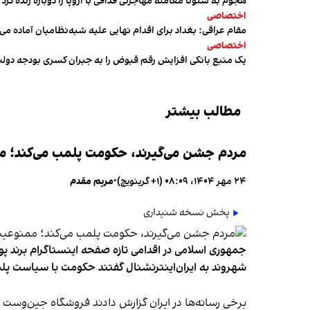
هجوم به سئوتا معامله مهاجرتی قذافی با اروپا را دوباره زنده کرد
اختصاصی
مقام عراقی: بغداد برای اقدام نهایی علیه شبه‌نظامیان آماده می
اختصاصی
یک منبع بانکی افزایش رقم قبوض را به جبران کسری بودجه دول
مطالب بیشتر
مردم جشن می‌گیرند، حکومت پلمب می‌کند؛ ممن
۲۴ مهر ۱۴۰۴، ۰۸:۰۹ (‎+۱ گرینویچ)
•
مریم مقدم
پخش نسخه شنیداری
جمهوری اسلامی در اقدامی تازه صفحه اینستاگرام برند پو
شهروند به ایران‌اینترنشنال گفتند حکومت با سیاست پلم