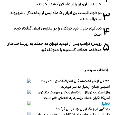
جاویدنامان، او را از عاملان کشتار خواندند
۳
دو فوتبالیست زن ایرانی ۵ ماه پس از پناهندگی، شهروند
استرالیا شدند
۴
تنباکوی بدون دود کودکان را در مدارس ایران گرفتار کرده
است
۵
رویترز: ترامپ پس از تهدید تهران به حمله به زیرساخت‌های
منطقه، حملات گسترده را متوقف کرد
انتخاب سردبیر
۵۴ تن از بازداشت‌شدگان اعتراضات دی‌ماه در بند
امنیتی زندان اردبیل به سر می‌برند
وال‌استریت ژورنال: با کاهش ذخایر مهمات پنتاگون،
آمریکا نگران حمله روسیه به اعضای ناتو‌ است
تحلیل
پنتاگون از جنگ ایران چه درسی گرفت؟
یکی از بستگان خامنه‌ای آشکارا در پی جذب نیرو برای