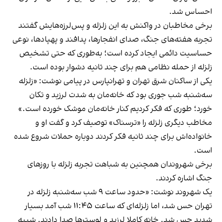
احساس شد.
برخی مخاطبان در واکنش به این زلزله و پس‌لرزه‌هایش گفتند
تجربه هفته‌های جنگ، صدای انفجارها، پدافند و پهپادها، نوعی
حساسیت دائمی ایجاد کرده است؛ به‌طوری که حتی تشخیص
زلزله از حمله نظامی هم برای چند ثانیه دشوار بوده است.
یکی از ساکنان شرق تهران و تهرانپارس در پیامی نوشت: «زلزله
سه‌شنبه شب جوری بود که خانه‌مان به شدت لرزید و تکان
خورد؛ طوری که فکر کردیم کنار خانه‌مان موشک خورده است.»
مخاطب دیگری زلزله را «ترسناک» توصیف کرد و گفت او و
خانواده‌اش برای چند ثانیه فکر کردند دوباره حملات شروع شده
است.
برخی شهروندان همچنین به شباهت تجربه زلزله با روزهای
جنگ اشاره کردند.
یک شهروند نوشت: «حدود ساعت ۹ شب سه‌شنبه زلزله در
تهران حس شد، اما زلزله‌ای که ساعت ۱۱:۴۵ شب آمد بسیار
شدید حس شد. خانه کاملا لرزید و لوسترها صدا دادند. شبیه