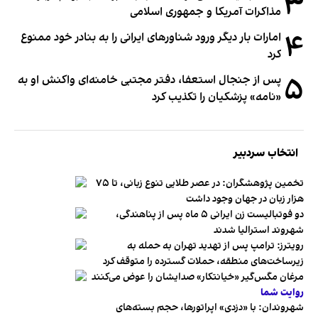
۳
مذاکرات آمریکا و جمهوری اسلامی
۴
امارات بار دیگر ورود شناورهای ایرانی را به بنادر خود ممنوع
کرد
۵
پس از جنجال استعفا، دفتر مجتبی خامنه‌ای واکنش او به
«نامه» پزشکیان را تکذیب کرد
انتخاب سردبیر
تخمین پژوهشگران: در عصر طلایی تنوع زبانی، تا ۷۵
هزار زبان در جهان وجود داشت
دو فوتبالیست زن ایرانی ۵ ماه پس از پناهندگی،
شهروند استرالیا شدند
رویترز: ترامپ پس از تهدید تهران به حمله به
زیرساخت‌های منطقه، حملات گسترده را متوقف کرد
مرغان مگس‌گیر «خیانتکار» صدایشان را عوض می‌کنند
روایت شما
شهروندان:‌ با «دزدی» اپراتورها، حجم بسته‌های