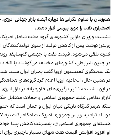
هم‌زمان با تداوم نگرانی‌ها درباره آینده بازار جهانی ان
اضطراری نفت را مورد بررسی قرار دهند.
نشست وزیران دارایی کشورهای گروه هفت شامل آمریکا، بریتانیا، کانا
رویترز نوشت پس از کاهش تولید از سوی تولیدکنندگان
قدرت تلقی می‌شود، قیمت نفت با جهشی کم‌سابقه روبه
در چنین شرایطی، کشورهای مختلف می‌کوشند با اتخاذ تدا
یک سخنگوی کمیسیون اروپا گفت بحران ایران سبب شده قیمت نفت به بیش ا
‫در همین حال، اتحادیه اروپا اعلام کرد گروه‌های هماهنگی تامین نفت و گاز این ات
در این نشست، تاثیر درگیری‌های خاورمیانه بر بازار انر
کارزار نظامی علیه جمهوری اسلامی و حملات متقابل حکوم
تنگه هرمز گذرگاه باریکی میان ایران و عمان است که حدو
دونالد ترامپ، رییس‌جمهوری آمریکا، شامگاه یک‌شنبه ۱۷ اسفند افزایش بهای نفت را کم‌اهمیت جلوه داد و گفت این وضعیت «کوتاه‌مدت» خواهد بود و قیمت‌ها پس از نابودی
هسته‌ای جمهوری اسلامی
، به‌سرعت کاهش پیدا خواهد
او افزود افزایش قیمت نفت «بهای بسیار ناچیزی برای ا