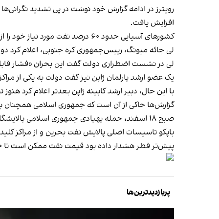
رویترز در ادامه گزارش خود نوشت در پی تشدید نگرانی‌ها‫
افزایش یافت.
کشورهای آسیایی حدود ۶۰ درصد نفت مورد نیاز خود را از خاورمیانه تامین می‌کنند. این عدد برای کره جنوبی حدود ۷۰ درصد و برای ژاپن نزدیک به ۹۵ درصد است.
لی جائه میونگ، رییس‌جمهوری کره جنوبی، اعلام کرد دولت برای نخستین ‌بار در حدود ۳۰ 
‫لی در نشست اضطراری دولت گفت این بحران «فشار قابل ت
یک عضو ارشد پارلمان ژاپن نیز گفت دولت به یکی از مراک
با این حال، دبیر ارشد کابینه ژاپن بعدتر اعلام کرد هنو
گزارش‌ها حاکی از آن است که جمهوری اسلامی همچنان 
صبح ۱۸ اسفند، حمله پهپادی جمهوری اسلامی پالایشگاه نفت باپکو بحرین را هدف قرار داد و به آن خسارت زد.
باپکو تاسیسات اصلی پالایش نفت بحرین و از مراکز کلید
پیش‌تر قطر هشدار داده بود قیمت نفت ممکن است تا
۵۰
پربازدیدترین‌ها