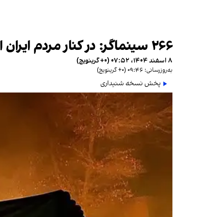
۲۶۶ سینماگر: در کنار مردم ایران ایستاده‌ایم
۸ اسفند ۱۴۰۴، ۰۷:۵۲ (‎+۰ گرینویچ)
به‌روزرسانی: ۰۹:۴۶ (‎+۰ گرینویچ)
پخش نسخه شنیداری