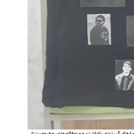
ضارهای گسترده، بازداشت، ممنوع‌الورودی، محرومیت از