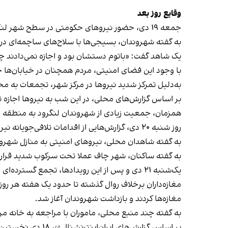
وقایع روز بعد
جمعه ۱۹ دی، حضور نیروهای حکومتی در سطح شهر لنگرود به شکل محسوسی افزایش یافت.
به گفته شهروندان، بسیجی‌ها با سلاح‌های ساچمه‌ای در 
یک شاهد گفت: «باتوم دستشان بود و اجازه نمی‌دادند چ
با وجود این فضای امنیتی، مردم همچنان در خیابان‌ها 
به‌دلیل تمرکز شدید نیروها در مرکز شهر، تجمعات به م
بر اساس گزارش‌های محلی، در این شب به نیروها اجازه 
همزمان، جمعیت زیادی از شهروندان لنگرود به منطقه 
روز شنبه ۲۰ دی، گزارش‌هایی از اقدامات تلافی‌جویانه نیروهای سپاه پاسداران منتشر شد؛ تلافی دو شب حضور گسترده مردم و شعارهای ضدحکومتی.
به گفته شاهدان محلی، نیروهای امنیتی به منازل شهرون
به گفته ساکنان، شهر چاف عملا تحت سرکوب شدید قرار 
یک‌شنبه ۲۱ دی و پس از این رویدادها، تجمع گسترده‌ای وجود نداشت اما فضای شهر به شدت امنیتی باقی ماند.
مغازه‌داران بر‌خلاف روال گذشته تا حدود یک هفته هر ر
مغازه‌ها کردند و بازداشت شهروندان آغاز شد.
به گفته چند منبع محلی، ماموران با مراجعه به خانه مر
بر اساس
گزارش‌های ایران‌اینترنشنال
، ۱۸ دی نخستین تظاهرات میلیونی در سراسر ایران برگزار شد و کشتار گسترده معترضان از همان شب آغاز شد.