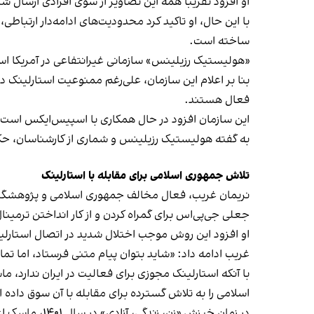
او افزود تقریبا همه این تصاویر از سوی افرادی ارسال ش
با این حال، او تاکید کرد محدودیت‌های ادامه‌دار ارتبا
ساخته است.
«هولیستیک رزیلینس» سازمانی غیرانتفاعی در آمریکا است
بنا بر اعلام این سازمان، علی‌رغم ممنوعیت استارلینک 
فعال هستند.
این سازمان افزود در حال همکاری با اسپیس‌ایکس است تا 
به گفته هولیستیک رزیلینس و شماری از کارشناسان، حکوم
تلاش جمهوری اسلامی برای مقابله با استارلینک
نریمان غریب، فعال مخالف جمهوری اسلامی و پژوهشگر
جعلی جی‌پی‌اس برای گمراه کردن و از کار انداختن ترمینا
او افزود این روش موجب اختلال شدید در اتصال استار
غریب ادامه داد: «شاید بتوان پیام متنی فرستاد، اما تم
با آنکه استارلینک مجوزی برای فعالیت در ایران ندارد،
اسلامی را به تلاش گسترده برای مقابله با آن سوق داده 
در زمان خیزش «زن، زندگی، آزادی» در سال ۱۴۰۱، ماسک اعلام کرد نزدیک به ۱۰۰ ترمینال استارلینک در داخل ایران فعال هستند.