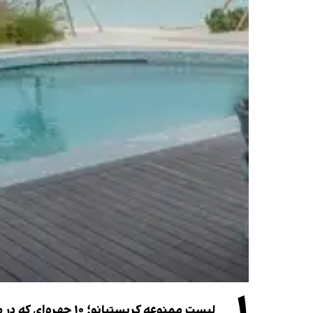
لیست ممنوعه کریستیانو؛ ۱۰ چهره‌ای که در مراسم عروسی رونالدو و جورجینا جایی ندارند