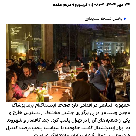
۲۴ مهر ۱۴۰۴، ۰۸:۰۹ (‎+۱ گرینویچ)
•
مریم مقدم
پخش نسخه شنیداری
جمهوری اسلامی در اقدامی تازه صفحه اینستاگرام برند پوشاک
«جین وست» را در پی برگزاری جشنی مختلط، از دسترس خارج و
یکی از شعبه‌های آن را در تهران پلمب کرد. چند کافه‌‌دار و شهروند
به ایران‌اینترنشنال گفتند حکومت با سیاست پلمب درصدد کنترل
شهروندان، اعمال فشار بر آنان و انتقام‌گیری است.