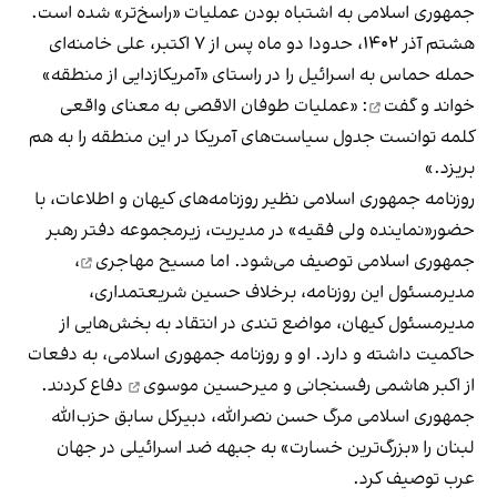
جمهوری اسلامی به اشتباه بودن عملیات «راسخ‌تر» شده است.
هشتم آذر ۱۴۰۲، حدودا دو ماه پس از ۷ اکتبر، علی خامنه‌ای
حمله حماس به اسرائیل را در راستای «آمریکا‌زدایی از منطقه»
خواند و گفت
: «عملیات طوفان الاقصی به معنای واقعی
کلمه توانست جدول سیاست‌های آمریکا در این منطقه را به هم
بریزد.»
روزنامه جمهوری اسلامی نظیر روزنامه‌های کیهان و اطلاعات، با
حضور«نماینده ولی فقیه» در مدیریت، زیرمجموعه دفتر رهبر
جمهوری اسلامی توصیف می‌شود. اما
مسیح مهاجری
،
مدیرمسئول این روزنامه، برخلاف حسین شریعتمداری،
مدیرمسئول کیهان، مواضع تندی در انتقاد به بخش‌هایی از
حاکمیت داشته و دارد. او و روزنامه جمهوری اسلامی، به دفعات
از اکبر هاشمی رفسنجانی و
میرحسین موسوی
دفاع کردند.
جمهوری اسلامی مرگ حسن نصرالله، دبیرکل سابق حزب‌الله
لبنان را «بزرگ‌ترین خسارت» به جبهه ضد اسرائیلی در جهان
عرب توصیف کرد.