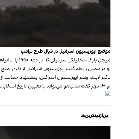
موضع اپوزیسیون اسرائیل در قبال طرح ترامپ
میچل باراک، تحلیلگر اسرائیلی که در دهه ۱۹۹۰ با نتانیاهو همکاری می‌کرد، احتمال فروپاشی فوری دولت اسرائیل را بعید دانست.
او در همین رابطه گفت اپوزیسیون اسرائیل از طرح صلح تر
یائیر لاپید، رهبر اپوزیسیون اسرائیل، پیشنهاد حمایت ا
او ۱۳ مهر گفت نتانیاهو می‌تواند با تعیین تاریخ انتخابات موافقت کند تا در برابر «شریکان افراطی و غیرمسئول» خود نوعی «تضمین» سیاسی داشته باشد.
پربازدیدترین‌ها