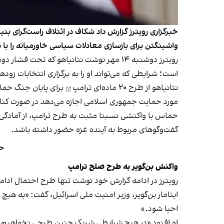
خبرگزاری رویترز گزارش داد شکاف در ائتلاف راست‌گرای بن
واشینگتن برای بازسازی معادلات سیاسی خاورمیانه را با 
رویترز دوشنبه ۱۴ مهر نوشت نتانیاهو که ت
است؛ شرایطی که می‌تواند او را به برگزاری انتخابات زودهن
نتانیاهو از
طرح ۲۰ ماده‌ای ترامپ
برای پایان جنگ حمای
مورد حمایت جمهوری اسلامی اجازه می‌دهد در صورت کنار
حماس با واکنشی نسبتا مثبت به طرح ترامپ، از آمادگی خو
گفت‌وگوهای مربوط به آینده غزه حضور داشته باشد.
حم
واکنش بن‌گویر به طرح صلح ترامپ
رویترز در ادامه گزارش خود نوشت تنها طرح احتمال ادا
ایتامار بن‌گویر، وزیر امنیت ملی اسرائیل، گفت: «به هیچ
احیا شود.»
او افزود «در هیچ شرایطی شریک چنین طرحی نخواهیم بود