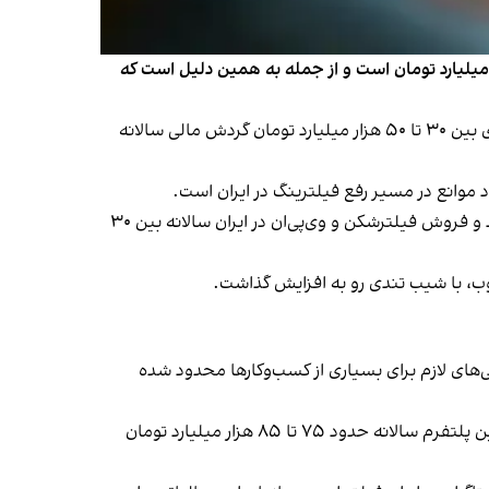
یره اتحادیه کسب و کارهای مجازی اعلام کرد گردش مالی بازار فروش فیلترشکن در ایران در سال حدود ۵۰ هزار میلیارد تومان است و از جمله به همین دلیل است که
پشوتن پورپزشک دوشنبه ۱۷ شهریور در گفت‌وگو با سایت «اقتصاد ۱۲۰»، با اشاره به برآوردها درباره بازار فیلترشکن‌ها گفت اعدادی بین ۳۰ تا ۵۰ هزار میلیارد تومان گردش مالی سالانه
د موانع در مسیر رفع فیلترینگ در ایران است.
روزنامه شرق ۱۳ خرداد در گزارشی با استناد به برآوردهای غیررسمی و تحلیل‌های نهادهای پژوهشی مستقل، نوشت که بازار خرید و فروش فیلترشکن و وی‌پی‌ان در ایران سالانه بین ۳۰
یوب، با شیب تندی رو به افزایش گذاشت.
رینگ در ایران افزایش یافته و دسترسی‌های لازم برای بسیاری از کسب‌وکارها محدود شده
به‌ گفته او، در ایران بیش از ۷۰۰ هزار فروشگاه فعال در اینستاگرام فعالیت می‌کنند و ارزش بازار خریدوفروش کالا و خدمات در این پلتفرم سالانه حدود ۷۵ تا ۸۵ هزار میلیارد تومان